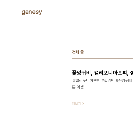
본문 바로가기
ganesy
전체 글
꽃양귀비, 캘리포니아포피, 
​​ ​​​​​#캘리포니아뽀피 #젤리빈 #꽃
튼 이쁨
더보기