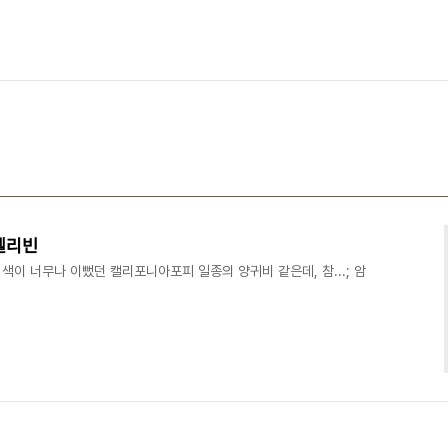
젤리빈
양귀비 색이 너무나 이뻤던 캘리포니아포피 일종의 양귀비 같은데, 참...; 암