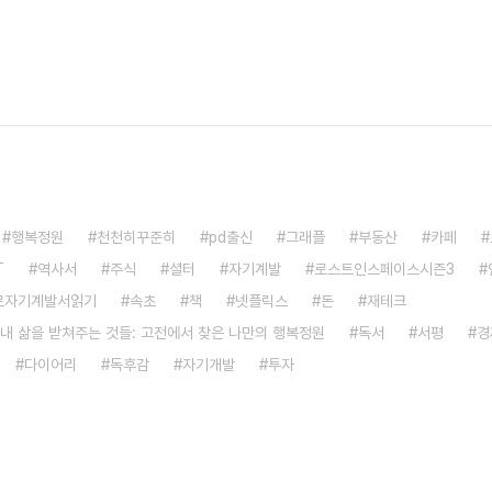
행복정원
천천히꾸준히
pd출신
그래플
부동산
카페
T
역사서
주식
셜터
자기계발
로스트인스페이스시즌3
로자기계발서읽기
속초
책
넷플릭스
돈
재테크
 내 삶을 받쳐주는 것들: 고전에서 찾은 나만의 행복정원
독서
서평
경
다이어리
독후감
자기개발
투자