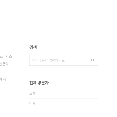
검색
스타벅스
인문학
제서
전체 방문자
오늘
어제