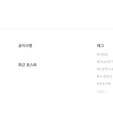
공지사항
태그
서평집
ChatGP
최근 포스트
인문학으
내 곁에서
속초카페
더보기