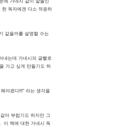
때문에
가네시 같이
알쓸신
트 한 독자에겐
다소 적응하
행기 같을까를 설명할 수는
풀어내는데
가네시의 글빨로
을 가고 싶게 만들기도 하
해야겠다!!!"
라는 생각을
랑 같아 부럽기도 하지만
그
요
이 책에 대한 가네시 독