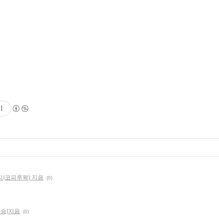
기
지(코피루왁) 지음
(0)
빠숑)지음
(0)