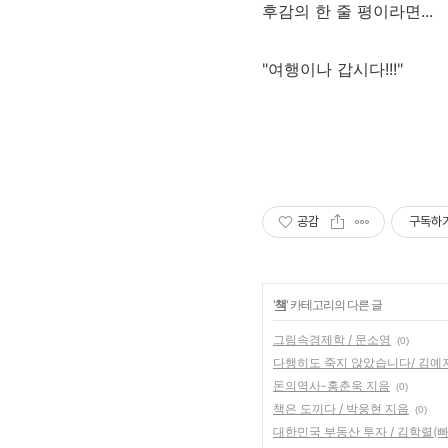
후감의 한 줄 평이라면...
"여행이나 갑시다!!!"
공감
구독하
'
책
' 카테고리의 다른 글
그림속경제학 / 문소영
(0)
다행히도 죽지 않았습니다/ 김예
돈의역사-홍춘욱 지음
(0)
책은 도끼다 / 박웅현 지음
(0)
대한민국 부동산 투자 / 김학렬(