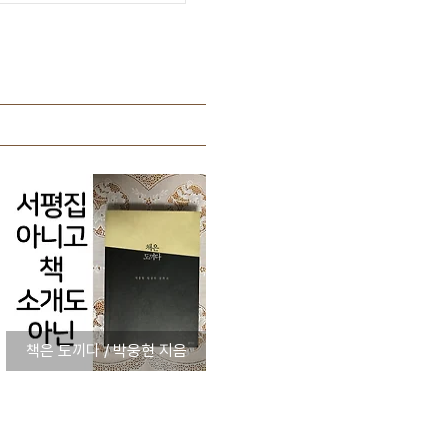
책은 도끼다 / 박웅현 지음