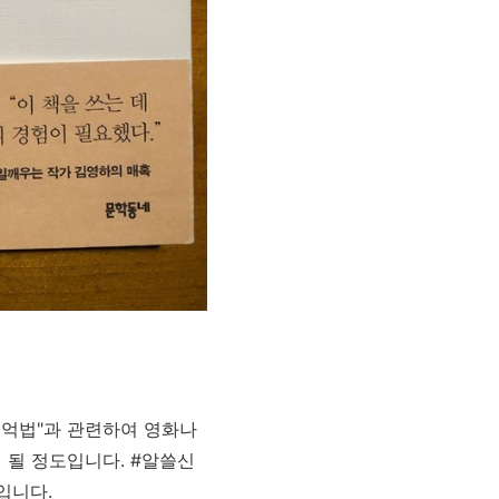
기억법"과 관련하여
영화나
 될 정도입니다. #알쓸신
입니다.