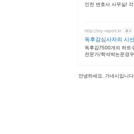
인천 변호사 사무실! 각
http://my-report.kr
광고
독후감심사자의 시선으
독후감7500개의 하트
전문가/학석박논문경우 
안녕하세요. 가네시입니다