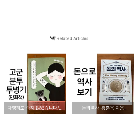
'책'
Related Articles
다행히도 죽지 않았습니다/ 김예지(코피루왁) 지음
돈의역사-홍춘욱 지음