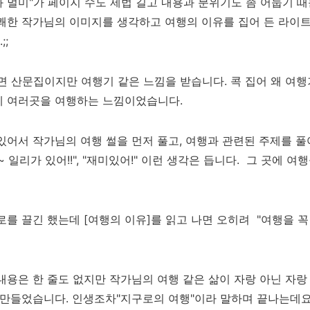
 멀미"가 페이지 수도 제법 길고
내용과 분위기도 좀 어둡기 
유쾌한 작가님의 이미지를 생각하고 여
행의 이유를 집어 든 라이
;
보면 산문집이지만
여행기 같은 느낌을 받습니다.
콕 집어 왜 여
데
여러곳을 여행하는 느낌이었습니다.
 있어서
작가님의 여행 썰을 먼저 풀고, 여
행과 관련된 주제를 
 일리가 있어!!", "
재미있어!"
이런 생각은 듭니다. 그 곳에
여행
로를 끌긴 했는데
[여행의 이유]를 읽고 나면 오히려 "
여행을 꼭 
내용은 한 줄도 없지만
작가님의 여행 같은 삶이 자랑 아닌 자
 만들었습니다. 인
생조차"지구로의 여행"이라 말하며 끝나는데