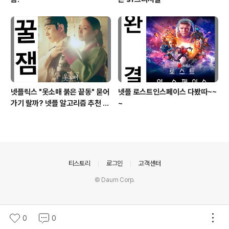
넷플릭스 "옷소매 붉은 끝동" 묻어
넷플 로스트인스페이스 다봤따~~
가기 랄까? 넷플 알고리즘 추천 작
~
"그냥 사랑하는 사이", "기방도령"
리뷰
의안내
티스토리
로그인
고객센터
© Daum Corp.
0
0