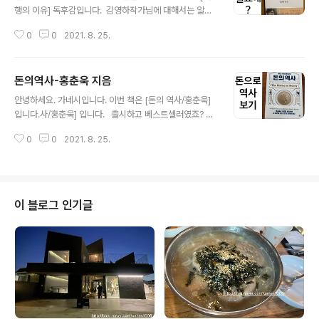
행의 이유] 독후감입니다. ​ 김영하작가님에 대해서는 알쓸
신잡으로 인해 알게 됐습니다. 이분의 저서 "살인자의 기억
0
0
2021. 8. 25.
법"과 관련하여 영화나 소설 역시 잘 몰랐으나 알쓸신잡에
나오는 게스트 중에 나오는 작가님으로 알게 되어 알게 될
정도입니다. #알쓸신잡 이 아니었으면 가네시에겐 꽃이 되
돈의역사-홍춘욱 지음
지 못하셨겠죠. 암튼 서점에서 발견하고 구입한 책입니다.
글 내용
구입에서 독서 완료까지 대략 1년이 걸렸으니까 읽는 속도
​안녕하세요. 가네시입니다. 이번 책은 [돈의 역사/홍춘욱]
가 꽤나 느렸습니다. 책을 읽는 동안에는 작가님의 여행기
입니다.사/홍춘욱] 입니다. ​ ​ 출시하고 베스트셀러였죠? 그
를 보듯 재밌었습니다. 알쓸신잡의 책 버전인 듯도 하구
래서 가네시도 구입은 했지만, 책장에서도 잠자고 있었구
요... 더불어 알쓸신잡에 대한 이야기도 나옵니다. 방송에
0
0
2021. 8. 25.
요~ ​ 대략 1년간 책장에서 숙성하고, 결국 읽어냈습니다. ​
대한 내용도 흥미롭습니다. 자세한 건 직접 보시길 권합니
물론 100% 이해는 아니구요, 음~그래서 무슨 말은 하는
다. 가네시는 이런 이야기를 줄이는걸..
거지?? 정도? ​ 작가님이 밝혔듯이, 경제 모임에서 나온 한
마디가, 본인의 기본지식과 어우러져 술술 써 내려간 책답
게, 역사적 사건의 유기적 연결이 상당히 자연스럽습니다.
이 블로그 인기글
사건 순서의 확인이나, 해석 관점은 사람마다 다를 수 있겠
지만, 가네시는 그저 받아들이는 입장이라~;; 뭔가 다른 의
견 따위는 존재하지 않고 재미있게, 흥미롭게 읽었습니다. ​
책의 목차가 시간의 흐름에 따라 역사적 사건을 나열하기
때문에,..