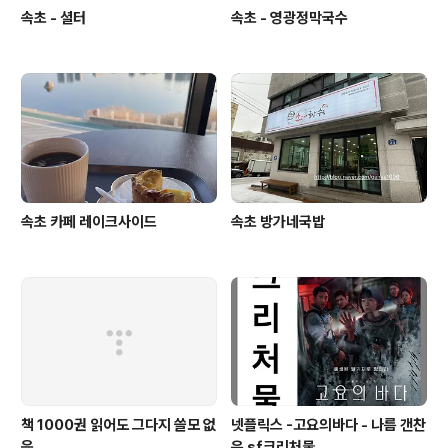
속초 - 셜터
속초 - 영광정막국수
속초 카페 레이크사이드
속초 방가네국밥
책 1000권 읽어도 그다지 쓸모 없
넷플릭스 -고요의바다 - 나름 갠찬
음.
은 sf크리처물