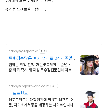
주제에서 오는 무게감이나 감동은
꼭 직접 느껴보길 바랍니다.
http://my-report.kr
광고
독후감수많은 후기 업체로 24시 주말
상담 가능 저렴
원하는 작업 진행. 개인맞춤제작 수준별 맞
춤.의뢰 즉시 새 작성.독후감전문업체 파트별
전문가/석박논문경우 정교수 출신 진행/보안
보장/각종 모든 문서/24시진행
http://m.reportworld.co.kr
광고
레포트월드
레포트월드는 대학생활에 필요한 레포트, 논
문, 자기소개서등을 제공하는 사이트입니다